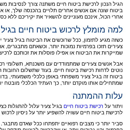
הגיל הנכון לרכישת ביטוח חיים משתנה צורך לנסיבות מש
ביטוח שונה אם אנשים אחרים תלויים בהכנסה שלך, או א
אחרי הכול, אינכם מעוניינים להשאיר את יקיריכם ללא כס
למה מומלץ לרכוש ביטוח חיים בגיל 
כשזה מגיע לתזמון, ככל שרוכשים את הביטוח בגיל צעיר יו
צעירים תזכו בפרמיות נמוכות יותר, וכשאתם מתבגרים, א
שמייקרות את הביטוח או אפילו פוסלות את זכותכם לרכיש
אבל אנשים צעירים שמתמודדים עם משכנתא, תשלומי רכב 
נוטים לדחות רכישת ביטוח חיים.
בעוד שתשלום החובות הש
ביטוח זה בגיל צעיר משפחתי באופן כלכלי משמעותי, בדומ
שמתחילים אותו מוקדם יותר, כך העתיד הכלכלי מובטח יו
עלות ההמתנה
ויתור על
רכישת ביטוח חיים
בגיל צעיר עלול להתגלות כצ
לרכישת ביטוח חיים עשויה להשפיע יותר על ניסיון לרכוש 
סביר יותר כי מצבים רפואיים יתפתחו ככל שאדם מתבגר. 
הפרמיה יהיו גבוהים יותר, או שהבקשה לביטוח תידחה על