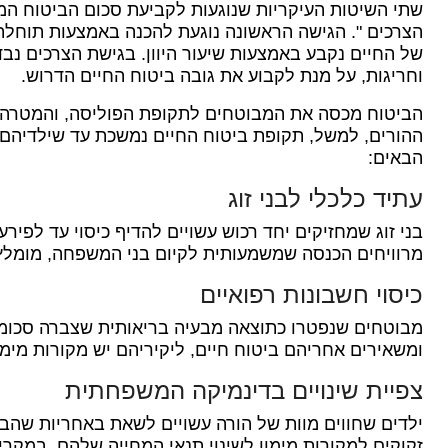
שתי השיטות העיקריות שנוגעות לקביעת סכום הביטוח המת
הצרכים ".
הגישה הראשונה נוגעת להכנה באמצעות תוחלת ח
של החיים נקבע באמצעות שיעור היוון.
בגישת הצרכים נבד
וחריגות, על מנת לקבוע את גובה ביטוח החיים הדרוש.
הביטוח מכסה את המבוטחים לתקופת הפוליסה, והמטרה 
ההורים, למשל, תקופת ביטוח החיים נמשכת עד שילדיהם 
הבאים:
עתיד כלכלי לבני זוג
בני זוג שמחזיקים יחד רכוש עשויים להדיף כיסוי עד לפי
מרוויחים הכנסה שמשמעותית לקיום בני המשפחה, מומלץ 
כיסוי חשבונות רפואיים
מבוטחים שנפטרו כתוצאה מבעיה בריאותית שצברה סכומי
ומשאירים אחריהם ביטוח חיים, ליקיריהם יש מקורות מימו
צפיית שינויים בדינמיקה המשפחתית
ילדים שחווים מוות של הורה עשויים לשאת באחריות שהבי
זקוקים למקורות מימון לשינוי תנאי המחייה שלהם.
במקרים