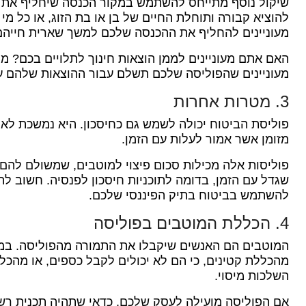
שיקול נוסף מתייחס להשתמש במקור הכנסה שיחליף את 
להוציא קבורה ותוחלת החיים של בן או בת הזוג, או כל מ
מעוניינים להחליף את ההכנסה שלכם למשך שארית חייהם
האם אתם מעוניינים לממן הוצאות חינוך לתלויים בכם?
מה
מעוניינים שהפוליסה שלכם תשלם עבור ההוצאות שלהם ע
3. מטרות אחרות
פוליסת הביטוח יכולה לשמש גם כחיסכון.
היא נמשכת לאו
מזומן אשר אמור לעלות עם הזמן.
פוליסות אלה מכילות סכום פיצוי למוטבים, שמשולם להם 
שגדל עם הזמן, בדומה לתוכניות חיסכון לפנסיה.
חשוב להכ
להשתמש בביטוח בתיק הפיננסי שלכם.
4. הכללת המוטבים בפוליסה
המוטבים הם האנשים שיקבלו את התמורה מהפוליסה.
במ
מהכללת קטינים, כי הם לא יכולים לקבל כספים, או מהכלל
השלכות מיסוי.
אם הפוליסה מועילה לעסק שלכם, כדאי שתהיה תכנית ר