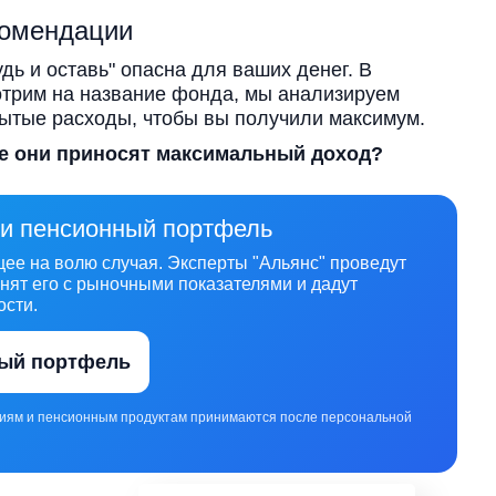
комендации
дь и оставь" опасна для ваших денег. В
отрим на название фонда, мы анализируем
рытые расходы, чтобы вы получили максимум.
де они приносят максимальный доход?
 и пенсионный портфель
ее на волю случая. Эксперты "Альянс" проведут
нят его с рыночными показателями и дадут
ости.
ный портфель
циям и пенсионным продуктам принимаются после персональной