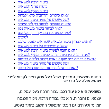
ביטוח חובה למשאית
ביטוח צד ג' למשאית
ביטוח מקיף למשאית
אילו כיסויים והרחבות כדאי לבדוק?
מה משפיע על מחיר ביטוח משאית?
הטעות הנפוצה, לבחור רק לפי המחיר
איך לבחור ביטוח משאית נכון?
למה לבצע את הבדיקה דרך אליאנס?
לסיכום
רוצים לבדוק ביטוח משאית שמתאים לעסק שלכם?
שאלות ותשובות על ביטוח משאית
האם חובה לעשות ביטוח חובה למשאית?
מה ההבדל בין ביטוח צד ג' לביטוח מקיף למשאית?
האם אביזרים כמו מנוף או ארגז קירור כלולים בביטוח?
מה משפיע על מחיר ביטוח משאית?
האם כדאי לבחור את הביטוח הזול ביותר?
ביטוח משאית, המדריך שכל בעל עסק חייב לקרוא לפני
שהוא עולה על הכביש
משאית היא לא עוד רכב.
עבור הרבה בעלי עסקים,
עצמאיים וחברות, היא כלי עבודה מרכזי, מקור הכנסה
יומיומי ולעיתים גם הנכס התפעולי החשוב ביותר בעסק.