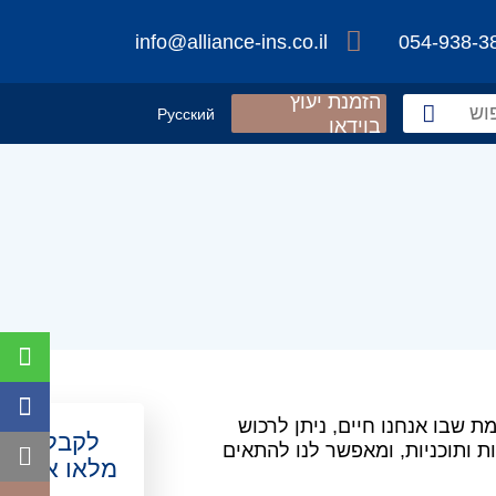
info@alliance-ins.co.il
054-938-3
הזמנת יעוץ
Русский
בוידאו
ת שבו אנחנו חיים, ניתן לרכוש
לקבלת ייעו
יות ותוכניות, ומאפשר לנו להתאים
מלאו את הט