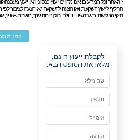
* האתר וכל המידע בו אינו מהווים ייעוץ פנסיוני ו/או ייעוץ משכנתאות ו
תחליף לייעוץ השקעות ו/או הצעה להשקעה ו/או הצעה לציבור לפי ח
תיקי השקעות, תשנ"ה-1995, ולפי חוק ניירות ערך, תשכ"ח-1968, אשר אלו מתחשבים בנתונים ובצרכים המיוחדים של כל אדם.
מדיניות ופר
לקבלת ייעוץ חינם,
מלאו את הטופס הבא: