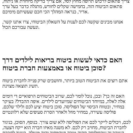
צריך פתאום לרכוש תרופה מחוץ לסל, אם צריך בדיקה מיוחדת או ניתוח,
פתאום הביטוח הזה, בחמישה שקלים לחודש, מתגלה כדבר בעל ערך
אדיר, כנראה המהלך הכי חכם שעשיתם מימיכם.
אנחנו מבינים שקשה לכם לענות על השאלון הביטוחי, צרו אתנו קשר,
ונעשה עבורכם הכול.
האם כדאי לעשות ביטוח בריאות לילדים דרך
סוכן ביטוח או באמצעות חברת ביטוח?
אתם רוצים את הביטוח הטוב ביותר, וחושבים שרק פנייה לחברת ביטוח
תשיג תוצאה מצוינת.
האם זה כך? ובכן, נוכל לומר לכם, שרוב הביטוחים הרפואיים די דומים
אלה לאלה, במיוחד הביטוחים שמיועדים לילדים. איפה ההבדל? בעיקר
במחיר, ובטווח הכיסוי של הפוליסה. סוכן ביטוח יציע לכם ולילד שלכם,
פוליסה עשירה, במחיר מוזל ולאחר הסרת סעיפים שלא רלוונטיים
לכם, ויכולים לייקר לכם את הפוליסה ללא שום צורך. בנוסף, הסוכן, בניגוד
לחברת הביטוח, מחויב רק לכם. לא משנה מאיזו חברה הוא ייקח הצעה,
העיקר זה שהפוליסה תהיה טובה ושהמחיר יהיה מעולה. בניגוד לחברת