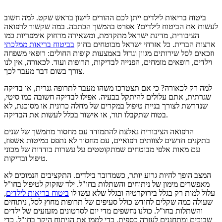
ביטוח בריאות לילדים ייתן לכם ההורים לישון בראש שקט. למה חשוב
לעשות את הביטוח לילדים? אפרט בהמשך הכתבה. במה שקשור לרפואה
הציבורית, מדינת ישראל מתקדמת, ומשאירה מרחוק אימפריות כמו
ארצות הברית. כל אזרחי ישראל מבוטחים בחוק
בביטוח בריאות ממלכתי
וזכאים לסל שירותים מגוון וגדול באמצעות קופות החולים: רופאי משפחה
וילדים, רופאים מומחים, הפנייה לבדיקות, תרופות ועוד. לכאורה, אין לנו
צורך בשום דבר מעבר לכך.
למה רק לכאורה? כי אם תצטרכו משהו מעבר לתרופה גנרית, או בדיקה
שגרתית, אתם עלולים להיתקל בבעיה. אפילו לבדיקה חשובה כמו סיטי,
שנדרשת לצורך בניית טיפול במקרים של מחלה כרונית או מסוכנת, לא
בטוח שתקבלו תור, או אישור בכלל לעשות את הבדיקה.
הרפואה הציבורית נאלצת להתמודד עם מחסור מתמשך של שנים
בתקנים חדשים לצוותים רפואיים, עם מחסור לא נתפס במיטות אשפוז,
עם מאות אלפי מבוטחים שמתקוטטים על עשרות בודדות של מכוני
טיפול ובדיקות.
המצב הופך להיות גרוע יותר, כשמדובר בילדים. התקציבים הנמוכים לא
מאפשרים מימון של ניתוחים והשתלות בחו"ל. ילד שזקוק לטיפול בחו"ל
עלול למות רק בגלל בירוקרטיה ובגלל שלא עשו לו
ביטוח בריאות לילדים
,
שעולה כמה שקלים לחודש כולל סעיפים של תרופות מחוץ לסל, ניתוחים
והשתלות בחו"ל. כולנו נחשפים מדי יום לסרטונים מזעזעים של ילדים
שבוכים ומתחננים לעזרה כספית, כדי לממן את הניתוח היקר בחו"ל. כדי