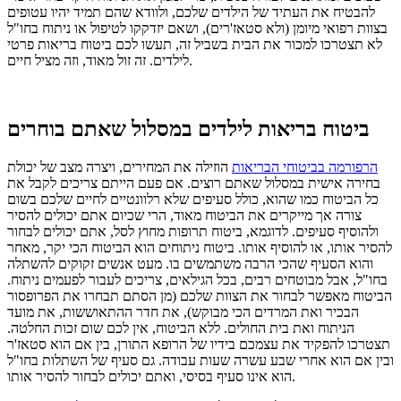
להבטיח את העתיד של הילדים שלכם, ולוודא שהם תמיד יהיו עטופים
בצוות רפואי מיומן (ולא סטאז'רים), ושאם יזדקקו לטיפול או ניתוח בחו"ל
לא תצטרכו למכור את הבית בשביל זה, תעשו לכם ביטוח בריאות פרטי
לילדים. זה זול מאוד, וזה מציל חיים.
ביטוח בריאות לילדים במסלול שאתם בוחרים
הרפורמה בביטוחי הבריאות
הוזילה את המחירים, ויצרה מצב של יכולת
בחירה אישית במסלול שאתם רוצים. אם פעם הייתם צריכים לקבל את
כל הביטוח כמו שהוא, כולל סעיפים שלא רלוונטיים לחיים שלכם בשום
צורה אך מייקרים את הביטוח מאוד, הרי שכיום אתם יכולים להסיר
ולהוסיף סעיפים. לדוגמא, ביטוח תרופות מחוץ לסל, אתם יכולים לבחור
להסיר אותו, או להוסיף אותו. ביטוח ניתוחים הוא הביטוח הכי יקר, מאחר
והוא הסעיף שהכי הרבה משתמשים בו. מעט אנשים זקוקים להשתלה
בחו"ל, אבל מבוטחים רבים, בכל הגילאים, צריכים לעבור לפעמים ניתוח.
הביטוח מאפשר לבחור את הצוות שלכם (מן הסתם תבחרו את הפרופסור
הבכיר ואת המרדים הכי מבוקש), את חדר ההתאוששות, את מועד
הניתוח ואת בית החולים. ללא הביטוח, אין לכם שום זכות החלטה.
תצטרכו להפקיד את עצמכם בידיו של הרופא התורן, בין אם הוא סטאז'ר
ובין אם הוא אחרי שבע עשרה שעות עבודה. גם סעיף של השתלות בחו"ל
הוא אינו סעיף בסיסי, ואתם יכולים לבחור להסיר אותו.