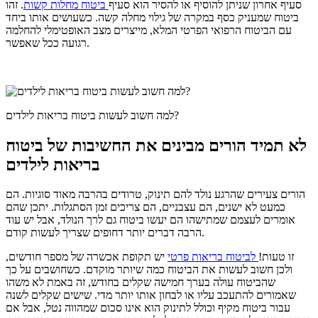
סעיף אחרון שניתן להוסיף או להסיר הוא סעיף
ביטוח מחלות קשות
. זהו
ביטוח שמעניק כסף במקרה של גילוי מחלה קשה. כשעושים אותו ביחד
עם הביטוח הרפואי הפרטי המלא, מייצרים מצב האופטימלי להחלמה
רגועה ככל שאפשר.
למה חשוב לעשות ביטוח בריאות לילדים?
לא תמיד הורים מבינים את החשיבות של ביטוח
בריאות לילדים
הורים צעירים שהרגע נולד להם תינוק, טרודים בהרבה מאוד סוגיות. הם
כמעט לא ישנים, הם עצבניים, הם צריכים זמן הסתגלות. יתכן שהם
אומרים לעצמם שמתישהו הם יעשו ביטוח גם לרך הנולד, אבל יש עוד
הרבה דברים יותר דחופים שצריך לעשות קודם.
זו טעות!
לביטוח בריאות פרטי
יש תקופת אכשרה של מספר חודשים,
ולכן חשוב לעשות את הביטוח כמה שיותר מוקדם. כשחושבים על כך
שהביטוח עולה בערך חמישה שקלים בחודש, זה באמת לא משהו
שאמורים להתעכב עליו או לבחון אותו יותר מדי. שישים שקלים לשנה
עבור ביטוח מקיף וכולל לתינוק הוא אינו סכום שמהווה נטל, אבל אם