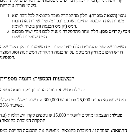
קרן השתלמות) על ידי מתן תמריצים משמעותיים, תמריצים אלו ניתנים
בשתי צורות עיקריות:
ניכוי (הוצאה מוכרת):
חלק מההפקדה מוכר כהוצאה לכל דבר הוא
מפחית את ההכנסה החייבת שלכם ובכך מקטין ישירות את חבות
המס (הן מס הכנסה והן ביטוח לאומי).
זיכוי (קרדיט מס):
חלק אחר מההפקדה מעניק לכם זיכוי ישיר מסכום
המס שעליכם לשלם.
השילוב של שני המנגנונים הללו יוצר הטבת מס משמעותית אך מיצוי שלה
דורש חישוב מדויק המבוסס על ההכנסה התקרות המשתנות וסוג המוצר
הפנסיוני.
המשמעות הכספית: דוגמה מספרית
כדי להמחיש את גובה החיסכון ניקח דוגמה נפוצה:
נניח שעצמאי מכניס 25,000 ₪ בחודש 300,000 ₪ בשנה ומשלם מס שולי
בשיעור 35%.
פעולה:
העצמאי מחליט להפקיד 15,000 ₪ נוספים לקרן השתלמות (עד
התקרה המוכרת כהוצאה).
התוצאה:
הפקדה זו, המוכרת כהוצאה, מקטינה את ההכנסה החייבת במס