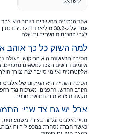
לישראל
עמד על כ-30.2 מיליארד דולר
לגבי ההכנסות העתידיות שלה.
למה השוק כל כך אוהב א
הסיבה הראשונה היא הביקוש. העולם נמצ
איומים חדשים הפכו לנושאים מרכזיים. 
אלקטרונית ואיומי סייבר יצרו צורך הול
הסיבה השנייה היא המיקום של אלביט 
הקרב החדש: רחפנים, מערכות נגד רחפני
תקשורת צבאית ותחמושת חכמה.
אבל יש גם צד שני: התמח
מניית אלביט עלתה בצורה משמעותית, וכ
כאשר חברה נסחרת במכפיל רווח גבוה
בקצב חזק גם בעתיד.