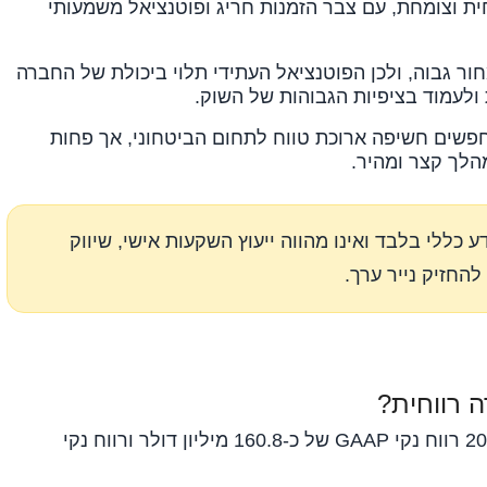
ית וצומחת, עם צבר הזמנות חריג ופוטנציאל משמעותי
ר גבוה, ולכן הפוטנציאל העתידי תלוי ביכולת של החברה
ולעמוד בציפיות הגבוהות של השוק.
פשים חשיפה ארוכת טווח לתחום הביטחוני, אך פחות
לך קצר ומהיר.
כללי בלבד ואינו מהווה ייעוץ השקעות אישי, שיווק
החזיק נייר ערך.
 רווחית?
כן. אלביט הציגה ברבעון הראשון של 2026 רווח נקי GAAP של כ-160.8 מיליון דולר ורווח נקי