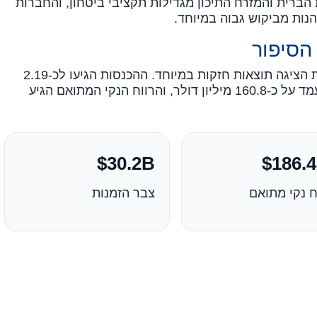
ברית והמזרח התיכון מגדילות תקציבי ביטחון, והחברות
ות מביקוש גבוה במיוחד.
סיפור
ברבעון הראשון של 2026 אלביט מערכות הציגה תוצאות חזקות במיוחד. ההכנסות הגיעו לכ-2.19
מיליארד דולר, הרווח הנקי לפי GAAP עמד על כ-160.8 מיליון דולר, והרווח הנקי המתואם הגיע
30.2B$
186.4
ח נקי מתואם
צבר הזמנות