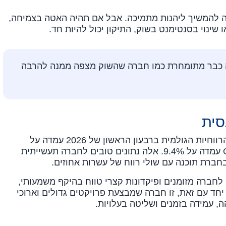
ה להמשיך ליהנות מתמיכה. אבל אם תהיה האטה בצמיחה,
 שינוי בסנטימנט בשוק, התיקון יכול להיות חד.
ה כבר מתומחרת כמו חברה שהשוק מצפה ממנה להרבה
סית
מבחינת רווחיות, אלביט מציגה שיפור. הרווחיות הגולמית ברבעון הראשון של 2026 עמדה על
25.2%, והרווחיות התפעולית לפי GAAP עמדה על 9.4%. אלה נתונים טובים לחברה תעשייתית
חברת תוכנה עם שולי רווח של עשרות אחוזים.
 לחברה מזומנים ופיקדונות קצרי טווח בהיקף משמעותי,
 4 מיליארד דולר. יחד עם זאת, זו חברה שמבצעת פרויקטים גדולים וארוכי
הה, עמידה בזמנים ושליטה בעלויות.