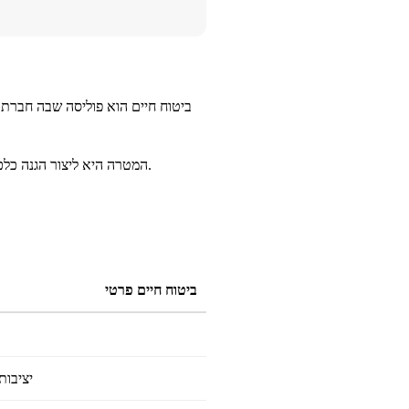
ביטוח חיים הוא פוליסה שבה חברת 
המטרה היא ליצור הגנה כלכלית למשפחה: כיסוי משכנתא, שמירה על רמת חיים, הוצאות שוטפות, הוצאות חינוך, והמשך יציבות בתקופה קשה.
ביטוח חיים פרטי
יציבות