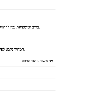
ברוב המשפחות נכון להחזיק את הביטוח למשכנתא כחובה, ולבדוק האם צריך גם ביטוח חיים פרטי נוסף בהתאם להכנסות, ילדים, והתחייבויות.
המחיר נקבע לפי גיל, מצב בריאות, עישון, סכום הביטוח ותקופת הכיסוי. ככל שמצטרפים מוקדם יותר, בדרך כלל העלות נמוכה יותר.
מה משפיע הכי הרבה