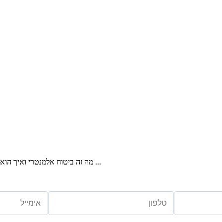
מה זה ביטוח אלמנטרי ואיך הוא מגן עליך מול נזקי דירה, רכב, עסק וצד ג'? מדריך מלא שמסביר את כל סוגי ...