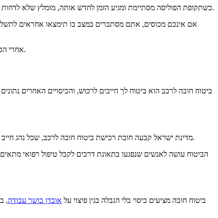
תאונות מתרחשות, זמן עלולות להתרחש כשהביטוח שלך אינו בתוקף, כך שאתה רוצה להיות בטוחים לך מכוסים.
כשתקופת הפוליסה מסתיימת ומגיע הזמן לחדש אותה, מומלץ שלא לדחות 
אם אינכם מכוסים, אתם מסתברים במצב בו תימצאו אחראים לתשלום
אז כן, חשוב להקפיד שיהיה לכם ביטוח רכב עדכני.
אחרי הכל
ביטוח חובה לרכב הוא ביטוח לך חייבים לרכוש, והכיסויים האחרים נתונ
ביטוח מכסה, בין בין השאר, נזקי גוף שנגרמים לנהג, לנפגעים שמחוץ לרכב, ולנוסעים בו, כתוצאה מתאימים שם היה מעורב הרכב המבוטח.
מדינת ישראל קבעה חובת רכישת ביטוח חובה לרכב, שכל נהג חייב 
הביטוח עושה לאנשים שנפגעו בתאונת דרכים לקבל טיפול רפואי מתאים ופי
ביטוח חובה מציעים כיסוי בלי הגבלה בגין פיצוי על
אובדן כושר עבודה
, ב