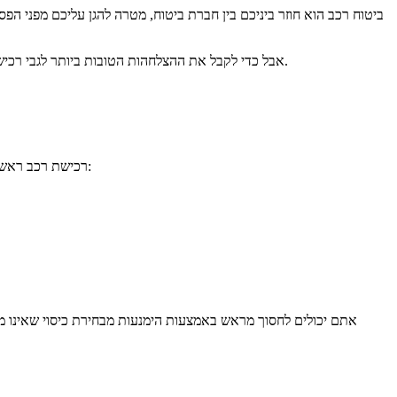
ביטוח רכב הוא חוזר ביניכם בין חברת ביטוח, מטרה להגן עליכם מפני הפס
אבל כדי לקבל את ההצלחהות הטובות ביותר לגבי רכישת הסוגים השונים של הכיסויים המוצעים שונים ביטוח רכב שאולי תזדקקו להם, מלבד ביטוח חובה, חשוב שתבינו אילו תרחישים מכוסים שונים הביטוח.
רכישת רכב ראשון או חיפוש פוליסת ביטוח רכב חדש, בתקווה שתהיה פחות יקרה, הם שיקולים מכריעים, בזמן לקיחת בחשבון כל השיקולים, אתם בטח תוהים לעצמכם:
אתם יכולים לחסוך מראש באמצעות הימנעות מבחירת כיסוי שאינו מת