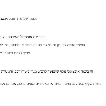
בעוד שביטוח חובה מכסה את עלויות הנזקים שנגרמו לרכבים אחרים כשהמבוטח נהג ברכב, קיימים שני כיסויים אופציונליים אחרים שחשוב לקחת בחשבון כשרוכשים ביטוח רכב:
אם המבוטח נמצא אשם בתאונה, חברת הביטוח תפצה את התובע באופן חלקי או מלא.
זה ביטוח אופציונלי שמכסה נזק
חברת הביטוח תפצה את הנפגעים על הנזקים שנגרמו לרכושם.
הפיצוי נעשה להינתן גם במקרי פגיעה בציוד או ברכוש, כמו ל
, אתם תצטרכו לשלם את כל הוצאות הרכב השני מכיסכם הפרטי דבר העלול לגרום לכם להוצאות גדולות של כסף.
צריך לקחת בחשבון 
זה ביטוח אופציונלי נוסף שאפשר לרכוש מגוון ביטוח רכב, והמטר
ביטוח מקיף מפצה גם פגיעה בציוד או באביזרים שונים ברכב, אם הם נקוב