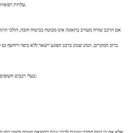
עלויות רפואיות בעקבות תאונה עשויות להיות יקרות מאוד, וכיסוי התשלומים הרפואיים מסייע בתשלום ההוצאות הרפואיות יכולות לתלות, ללא קשר לשאלת האשמה.
אם הרכב שהיה מעורב בתאונה אינו מבוטח בביטוח חובה, הולכי הרגל 
ברוב המקרים, הנהג שנהג ברכב הפוגע יישאר ללא כיסוי וייחשף גם
בעלי רכבים חשופים לתביעות כשהם נוהגים ברכב בזמן תאונה, אבל הם יכולים להיות חשופים לתביעה גם כשהתרחשה תאונה כשהם לא נהגו ברכב, למשל במקרים הבאים:
אלא אם כן הנזק המכני שנגרם לרכב נגרם כתוצאה מגורם חיצוני כמו 