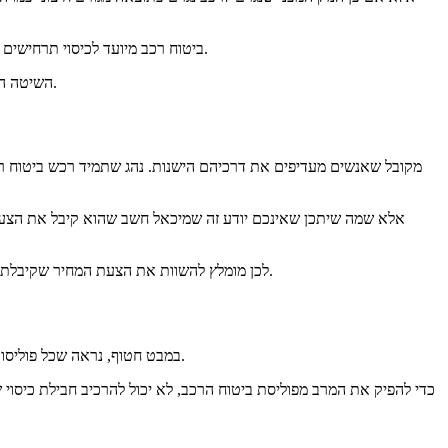
לנהגים שמאמינים שהם משלמים על ביטוח הרכב שלהם, ללא קבלת "תמורה" כביכול, מומלץ לראות את עצמם כברי מזל.
ביטוח רכב מיועד לכיסוי תרחישים
השיטה הטובה ביותר לשלם על תביעות היא פשוט להימנע מהן, ולחשוב על ביטוח רכב כעל סוג של הגנה מפני הבלתי נתפס, כי תאונות דרכים מתרחשות מדי יום.
מקובל שאנשים מעדיפים את דרכיהם הישנות.
נהג שתמיד רכש ביטוח ר
אלא שמה שיתכן שאינכם יודע זה שמיכאל חשב שהוא קיבל את הצע
לכן מומלץ להשוות את הצעת המחיר שקיבלתם עם עוד סוכן ביטוח אחד לפחות, ולוודא שהפוליסה שאתה רוכשים אכן מתאימה לכם ומציעה כיסויים על תרחישים שחשובים לכם, עם מחיר משתלם.
שיעורי הביטוח שלך נקבעים על סמך הדמוגרפיה האיש שלך.
במבט חטוף, נראה שכל פוליסות
כדי להפיק את המרב מפוליסת ביטוח הרכב, לא יכול להרכיב חבילת כיסו