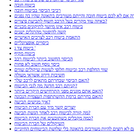
ביטוח חובה
רכיבי הכיסוי בביטוח חובה
באיזה עוד מקרים בעל הרכב חשוף לתביעת פיצויים?
ביטוח רכב אינו מיועד לתיקונים מכניים
קשה להיפטר מהרגלים ישנים
התאמת ביטוח רכב לצרכים האישיים
כיסויים אופציונליים
ביטוח צד ג '
ביטוח מקיף
הכיסוי החשוב ביותר לביטוח רכב
כיסוי נוסף חשוב לא פחות
שווי החלפת רכב וביטוח חלופי לעשות שיקולים שווים
חשיבות דירוג אשראי מעולה
האם הכיסוי שבחרתם מתאים לרכב שלך?
מה לגבי הביטוח?
קניתם רכב חדש?
האם אתם מוגנים מפני התרחישים היקרים ביותר?
האם בחרתם ברמת ההשתתפות העצמית הנכונה?
איך מגישים תביעה?
יוצרים קשר מיד עם חברת הביטוח
מה קורה לביטוח רכב לאחר הגשת תביעה?
כמה מקבלים כשתובעים את חברת הביטוח?
השיקולים של חברת הביטוח
לא רוצים להיות מעורבים בתאונה בלי שלושת הביטוחים החיוניים