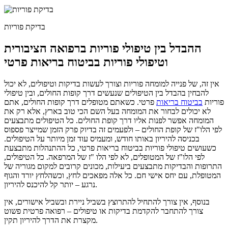
בדיקת פוריות
ההבדל בין טיפולי פוריות ברפואה הציבורית
וטיפולי פוריות בביטוח בריאות פרטי
אין זה, של פנייה למומחה פוריות וצורך לעשות בדיקות וטיפולים, לא יכול
להבחין בהבדל בין הטיפולים שנעשים דרך קופות החולים, ובין טיפולי
פוריות
בביטוח בריאות
פרטי.
כשאתם מטופלים דרך קופות החולים, אתם
לא יכולים לבחור את המומחה בעל השם הכי טוב בארץ, אלא רק את
המומחה אפשר לפנות אליו דרך קופת החולים.
כל הטיפולים מתבצעים
לפי הלו"ז של קופת החולים – ולפעמים זה בדיוק פרק הזמן שמייצר פספוס
בכניסה להיריון באותו חודש, ומעמיס עוד זמן מיותר על הטיפולים.
כשעושים טיפולי פוריות בביטוח בריאות פרטי, כל ההתנהלות מתבצעת
לפי הלו"ז של המטופלים, לא לפי הלו "ז של המרפאה. כל הטיפולים,
התרופות והבדיקות מתבצעים ביעילות, מכונים קרובים למקום מגוריה של
המטופלת, עם יחס אישי חם. כל אלה מפאכים לחץ, וכשהלחץ יורד והגוף
נרגע – יותר קל להיכנס להיריון.
בנוסף, אין צורך להתחיל להתרוצץ בשביל ניירת ובשביל אישורים, אין
צורך להתחבר להקדמת בדיקות או טיפולים – רפואה פרטית פשוט
מקצרת את הדרך להיריון תקין.