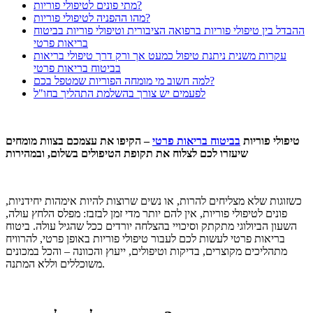
מתי פונים לטיפולי פוריות?
מהו ההפניה לטיפולי פוריות?
ההבדל בין טיפולי פוריות ברפואה הציבורית וטיפולי פוריות בביטוח
בריאות פרטי
עקרות משנית ניתנת טיפול כמעט אך ורק דרך טיפולי בריאות
בביטוח בריאות פרטי
למה חשוב מי מומחה הפוריות שמטפל בכם?
לפעמים יש צורך בהשלמת התהליך בחו"ל
טיפולי פוריות
בביטוח בריאות פרטי
– הקיפו את עצמכם בצוות מומחים
שיעזרו לכם לצלוח את תקופת הטיפולים בשלום, ובמהירות
כשזוגות שלא מצליחים להרות, או נשים שרוצות להיות אימהות יחידניות,
פונים לטיפולי פוריות, אין להם יותר מדי זמן לבזבז: מפלס הלחץ עולה,
השעון הביולוגי מתקתק וסיכויי בהצלחה יורדים ככל שהגיל עולה.
ביטוח
בריאות פרטי לעשות לכם לעבור טיפולי פוריות באופן פרטי, להרוויח
מתהליכים מקוצרים, בדיקות וטיפולים, ייעוץ והכוונה – והכל במכונים
משוכללים וללא המתנה.