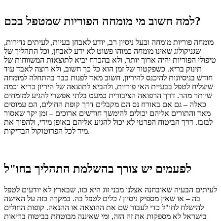
למה חשוב מי מומחה הפוריות שמטפל בכם?
מומחה פוריות מומחה ובעל ניסיון רב, יודע לאבחן בעיות, לעיתים נדירות,
שגניקולוג שאינו מומחה כמוהו פשוט לא ידע לאבחן, וכל התהליך של
טיפולי הפוריות יהיה ארוך יותר, ולא בהכרח יביא לתוצאות המשווחות של
תינוק בריא.
כשפקטור של זמן הוא כל כך חשוב, ולא רוצה לאבד עוד
חודש בניסיונות להיכנס להיריון, חשוב מאד לפנות כבר בהתחלה למומחה
שיצליח לטפל בבעיית האי פוריות, ולהביא לתוצאה של היריון בריא וכמה
שיותר מהר.
דרך הרפואה הציבורית כמעט בלתי אפשרי להגיע למומחים
כאלה – גם אם באורח נס הם מקבלים דרך קופת החולים, הם עמוסים
מאד והתורים אליהם יכולים להימשך חודשים ארוכים – זמן יקר שאסור
לבזבז.
דרך הביטוח הפרטי לא יכול להגיע אליהם באופן מידי, ולהפוך את
מיד לכל הפרוטוקול הבדיקות.
לפעמים יש צורך בהשלמת התהליך בחו"ל
לעיתים הבעיה שאובחנה אצלנו מבני זוג היא כזו, שבארץ לא יודעים לטפל
בה – או שאין מספיק ניסיון / כלים לטפל בה.
במקרה כזה על האישה
להישלח לחו"ל כדי לעבור שם את ההוצאה או ההנאה. קופות החולים
בישראל לא מספקות את זה הזה, ומי שאיננה מבוטחת בביטוח בריאות