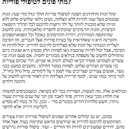
מתי פונים לטיפולי פוריות?
קהל זוגות והיחידנים הפונה לטיפולי פוריות הולך וגדל מדי שנה: זוגות
שמנסים מעל שנה להרות ללא הצלחה, נשים גילאי שלושים פלוס ללא
זוגיות שלא מוכנות לוותר על ילד ורוצות להיכנס לכל תהליך הקפאת
הביציות, וזוגות חד-מיניים שזקוקים להפריה מלאכותית.
נהוג לחשוב
שהתקופה המודרנית, רוויית ההורמונים באוכל וכל הסמארטפונים
והקרינה היא זו שאחראית על בעיות פוריות אצל הגברים, וזזו הסיבה
לעליית הגבוהה של זוגות שלא מצליחים להיכנס להיריון.
יכול להיות וזו
הסיבה, אבל יכול להיות שהבעיה (או לפחות חלק ממנה) היא שזוגות כיום
מתחילים לחשוב על משפחה בגילאים מבוגרים יחסית.
אם פעם זוגות בני
עשרים לעומתנו וממיד הביאו לעולם תינוק או שניים, הרי שכיום צעירים
בני עשרים ושתיים-שלוש, לפחות במגזר החילוני, נחשבים כמעט כבני
נוער, אנשים צעירים שצריכים עוד לסמן וי על לימודים, טיול גדול בחו"ל,
לגור ביחד כמה שנים , למנף קריירה מצליחה ורק לאחר פירוש לחשוב על
חתונה וילדים.
ובגילאים אלה, מה לעשות, הפוריות כבר לא בשיאה, וכשמכניסים למשווה
את הלחץ מכך שאין היריון, פחד לאבד זמן יקר של שנים פוריות שעוד
נותרו, חשש מלהיות הורים מבוגרים מדי – ובכן, כל זה בטח לא מסייע
לקליטת היריון אלא להיפך.
כמובן, יש גם קהלים אחרים שפונים לטיפולי פוריות: זוגות צעירים
המתקשים להיכנס להיריון או שיודעים מראש שקיימת בעיה אצל אחד
מהם, יחידים שמעוניינים להיות חד הוריים – ועוד.
טיפולי פוריות נדרשים