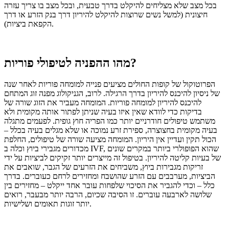
בכל מצב שלא מצליחים להיקלט בדרך טבעית, ובכל מצב בו צריך עזרה
חיצונית (למשל נשים שרוצות להיקלט להיריון דרך בנק הזרע או דרך
הקפאת ביציות).
מהו ההפניה לטיפולי פוריות?
הפרוטוקול של קופות החולים מציעים פנייה למומחה פוריות לאחר שנה
של ניסיון להיכנס להיריון בדרך הרגילה.
לרוב, הגניקולוג מפנה זוג המתחם
להיכנס להיריון למומחה פוריות.
המומחה מעביר את הזוג שורה של
בדיקות כדי לוודא שאין איזו בעיה שניתן לפתור אותה מקומית ולא
משתמש טיפולים חודרניים יותר כמו הפריה חוץ גופית.
לפעמים מתגלה
בעיה מקומית בחצוצרה, ספירת זרע נמוכה או שלא מגלים בעיה בכלל –
הכול תקין ועדיין אין היריון.
המומחה מציעה שורה של טיפולים, החלפת
מכדורים מגבירי ביוץ וכלה ב IVF, שהוא הפופולרי ביותר במקרים שונים
של בעיות קליטה להיריון.
בטיפול זה מייצרים יותר זקיקים לביציות על ידי
זריקות מגבירות ביוץ, משביחים את הזרעים של הגבר, שואבים את
הביציות, מערבבים עם הזרע שהושבח ומחזירים לרחם כעוברים.
בדרך
כלל – וכדי להגביר את הסיכוי שלפחות עובר אחד ייקלט – מחזירים בין
שלושה לארבעה עוברים.
זו הסיבה שכיום, הרבה יותר מבעבר, רואים
יותר זוגות תאומים ושלישיות.