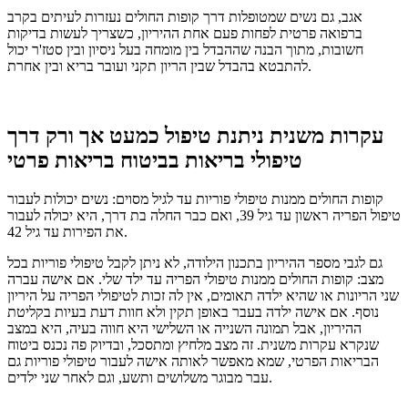
אגב, גם נשים שמטופלות דרך קופות החולים נעזרות לעיתים בקרב
ברפואה פרטית לפחות פעם אחת ההיריון, כשצריך לעשות בדיקות
חשובות, מתוך הבנה שההבדל בין מומחה בעל ניסיון ובין סטז'ר יכול
להתבטא בהבדל שבין הריון תקני ועובר בריא ובין אחרת.
עקרות משנית ניתנת טיפול כמעט אך ורק דרך
טיפולי בריאות בביטוח בריאות פרטי
קופות החולים ממנות טיפולי פוריות עד לגיל מסוים: נשים יכולות לעבור
טיפול הפריה ראשון עד גיל 39, ואם כבר החלה בת דרך, היא יכולה לעבור
את הפירות עד גיל 42.
גם לגבי מספר ההיריון בתכנון הילודה, לא ניתן לקבל טיפולי פוריות בכל
מצב: קופות החולים ממנות טיפולי הפריה עד ילד שלי.
אם אישה עברה
שני הריונות או שהיא ילדה תאומים, אין לה זכות לטיפולי הפריה על היריון
נוסף.
אם אישה ילדה בעבר באופן תקין ולא חוות דעת בעיות בקליטת
ההיריון, אבל תמונה השנייה או השלישי היא חווה בעיה, היא במצב
שנקרא עקרות משנית.
זה מצב מלחיץ ומתסכל, ובדיוק פה נכנס ביטוח
הבריאות הפרטי, שמא מאפשר לאותה אישה לעבור טיפולי פוריות גם
עבר מבוגר משלושים ותשע, וגם לאחר שני ילדים.