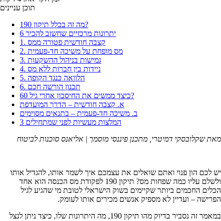
תוכן עניינים
מה זה בכלל תיקון 190?
6 יתרונות מרכזיים שחשוב להכיר
1. קצבה חודשית פטורה ממס
2. מס מופחת על משיכה חד-פעמית
3. גמישות בניהול ההשקעות
4. ניידות בין חברות ללא מס
5. הלוואה כנגד הקופה
6. תכנון הורשה חכם
כיצד ממשים את החיסכון אחרי גיל 60?
א. קצבה חודשית – הדרך המועדפת
ב. משיכה חד-פעמית – בתנאים מסוימים
3 המלצות מעשיות לפני שמתחילים
מאת שקלובסקי דמיטרי, מתכנן פיננסי מוסמך | אליאנס סוכנות לביטוח
יש לכם הון פנוי ואתם שואלים את עצמכם איך לשמר אותו, להגדיל אותו
ולשלם עליו כמה שפחות מס? תיקון 190 לפקודת מס הכנסה הוא אחד
הכלים החכמים ביותר שקיימים בשוק הישראלי לטובת מי שהגיע לגיל
הפרישה – ועדיין לא מספיק אנשים מכירים אותו לעומק.
במאמר זה נסביר בדיוק מהו תיקון 190, מה היתרונות שלו, כיצד ניתן לנצל