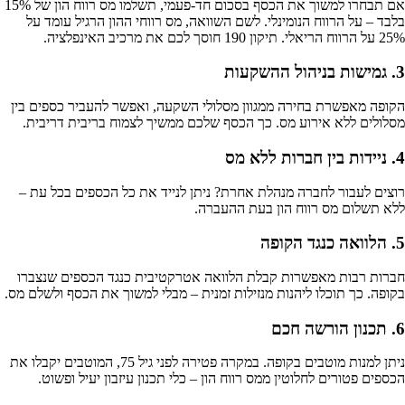
אם תבחרו למשוך את הכסף בסכום חד-פעמי, תשלמו מס רווח הון של 15%
בלבד – על הרווח הנומינלי. לשם השוואה, מס רווחי ההון הרגיל עומד על
25% על הרווח הריאלי. תיקון 190 חוסך לכם את מרכיב האינפלציה.
3. גמישות בניהול ההשקעות
הקופה מאפשרת בחירה ממגוון מסלולי השקעה, ואפשר להעביר כספים בין
מסלולים ללא אירוע מס. כך הכסף שלכם ממשיך לצמוח בריבית דריבית.
4. ניידות בין חברות ללא מס
רוצים לעבור לחברה מנהלת אחרת? ניתן לנייד את כל הכספים בכל עת –
ללא תשלום מס רווח הון בעת ההעברה.
5. הלוואה כנגד הקופה
חברות רבות מאפשרות קבלת הלוואה אטרקטיבית כנגד הכספים שנצברו
בקופה. כך תוכלו ליהנות מנזילות זמנית – מבלי למשוך את הכסף ולשלם מס.
6. תכנון הורשה חכם
ניתן למנות מוטבים בקופה. במקרה פטירה לפני גיל 75, המוטבים יקבלו את
הכספים פטורים לחלוטין ממס רווח הון – כלי תכנון עיזבון יעיל ופשוט.