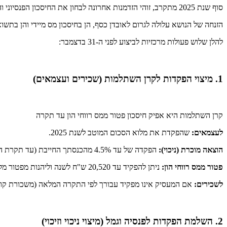
סוף שנת 2025 מתקרב, זוהי הזדמנות אחרונה לבחון את החיסכון הפנסיוני והפיננסי שלך, לבצע הפקדות משלימות וליהנות מהטבות מס משמעותיות.
הזנחה של הנושא עלולה לגרום לאובדן כסף, הן בחיסכון מס מיידי והן בתשו
להלן שלוש פעולות מרכזיות לביצוע לפני ה-31 בדצמבר:
1. מיצוי הפקדות לקרן השתלמות (שכירים ועצמאים)
קרן השתלמות היא אפיק חיסכון פטור ממס רווחי הון עד תקרה
לעצמאים
:
שהפקדת את מלוא הסכום המוטב לשנת 2025.
הוצאה מוכרת (ניכוי):
הפקדה של עד 4.5% מהכנסתך החייבת (עד תקרת הכנסה של 293,397 ש"ח) תוכר כהוצאה. הטבה זו מקטינה את ההכנסה החייבת במס. סכום ההפקדה המרבי לניכוי הוא 13,203 ש"ח.
פטור ממס רווחי הון:
ניתן להפקיד עד 20,520 ש"ח לשנה וליהנות מפטור מלא על הרווחים.
לשכירים
:
אם המעסיק אינו מפקיד עבורך לפי התקרה המלאה (משכורת קובעת של 15,712 ש"ח לחודש), ייתכן שניתן לבצע השלמה עצמאית או לבחון פתיחת קר
2. השלמת הפקדות לפנסיה וגמל (מיצוי ניכוי וזיכוי)