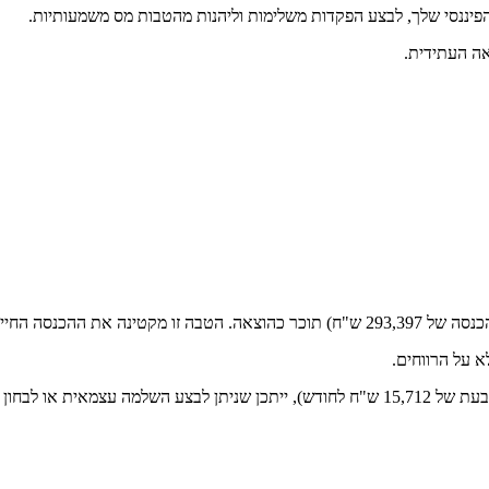
אה העתידית.
ן השתלמות כעצמאי.