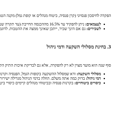
הפקדה לחיסכון פנסיוני (קרן פנסיה, ביטוח מנהלים או קופת גמל) מקנה הטב
לעצמאים:
ניתן להפקיד עד 16.5% מההכנסה החייבת (עד תקרה שנתית של 232,800 ש"ח) ולקבל הטבות מס. אי ביצוע הפקדה עד סוף השנה משמעו ויתור על אלפי שקלים בהחזרי מס.
לשכירים:
גם אם הינך שכיר, ייתכן שאינך ממצה את ההטבות. לדוגמ
3. בחינת מסלולי השקעה ודמי ניהול
סוף שנה הוא מועד מצוין לא רק להפקדה, אלא גם לבדיקת איכות התיק הקי
מסלולי השקעה:
ודא שמסלול ההשקעה בקופות הגמל, הפנסיה וקרנות
דמי ניהול:
בדוק כמה אתה משלם. הוזלה בדמי הניהול מגדילה ישירות
כיסויים ביטוחיים:
בקרנות פנסיה ובביטוחי מנהלים קיימים כיסויי בי