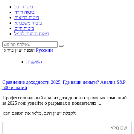
ביטוח רכב
ביטוח דירה
ביטוח בריאות
ביטוח משכנתא
ביטוח חיים
ביטוח נסיעות לחו״ל
Русский
הזמנת יעוץ בוידאו
השקעות
Сравнение доходности 2025: Где ваши деньги? Анализ S&P
500 и акций
Профессиональный анализ доходности страховых компаний
за 2025 год: узнайте о разрывах в показателях ...
לקבלת ייעוץ חינם, מלאו את הטופס הבא: