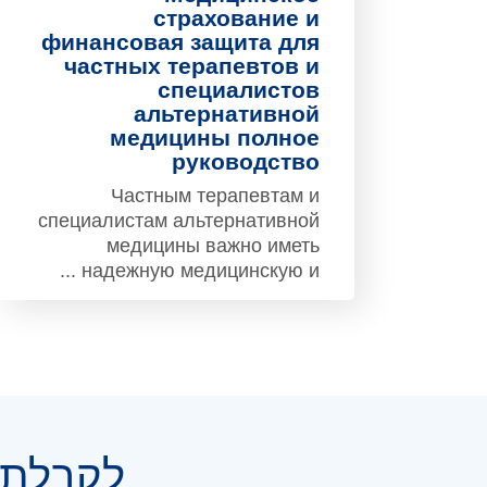
страхование и
финансовая защита для
частных терапевтов и
специалистов
альтернативной
медицины полное
руководство
Частным терапевтам и
специалистам альтернативной
медицины важно иметь
надежную медицинскую и ...
לקבלת י