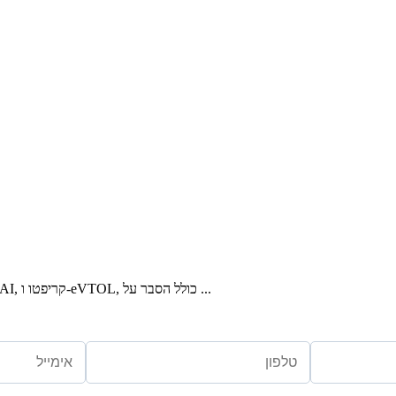
סקירה מעודכנת לפברואר 2026 על תחומי ההשקעה שמובילים את השיח: AI, קריפטו ו-eVTOL, כולל הסבר על ...