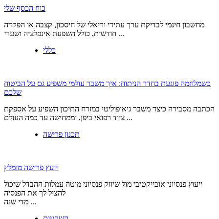
כוח הכסף שלי
מחשבון חינמי לבדיקת ערך עתידי וריאלי של חיסכון, קצבה או הפקדה
חודשית, כולל השפעת אינפלציה ושערי ...
כללי
כשמלחמה פוגעת בחדר הניתוח: איך משבר עולמי משפיע גם על הביטוח
שלכם
הכתבה מסבירה כיצד משבר גיאופוליטי במזרח התיכון השפיע על אספקת
ציוד רפואי ביפן, וממחישה עד כמה העולם ...
תכנון פרישה
יועץ פרישה מומלץ
ייעוץ פנסיוני אובייקטיבי מול שיווק פנסיוני מוטה עמלות ההבדל שיכול
להציל לך את הפנסיה
מדי שנה ...
השקעות