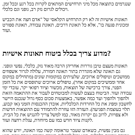
שנגרמים כתוצאה מכל מיני תרחישים המתאים לקרות בכל רגע ובכל זמן,
ויכולים לגרום נזק רב, גופני וגם כלכלי.
תאונות אישיות זה לא רק התרחיש הקלאסי של "אדם חצה את הכביש
ומכונית פגעה בו", אלא כל תאונת דרכים, תאונת עבודה, תאונת ספורט
ועוד.
מדוע צריך בכלל ביטוח תאונות אישיות?
תאונות מעצם טיבן גוררות אחריהן הרבה מאוד נזק, כלכלי, נפשי וגופני.
גם תאונה שלא מוגדרת בתור תאונה חמורה, עלולה לגרור אשפוזים
ממושכים וטיפולים ארוכים, שלעיתים במקומות שונים (מתחילים במקום
אחד וממשיכים במקום אחר), טיפולים ארוכים שתופסים את כל הזמן
הפנוי, צורך ברכישה של תוצאות, מכשור וציוד רפואי יקר, עובדי ימי
עבודה ועוד.
הביטוח בעצם לעשות למבוטחים לעבור את ההתאמה הזאת
ולהפוך ולהפוך ועד כמה אפשר, באמצעות סכום כסף גדול שנכנס היישר
לחשבון ומפיג את כל החרדות הכלכליות, אובדן ההכנסות הזמני (או קבוע,
תלוי בעוצמת הפגיעה).
העזרה הזו עוזרת להתמודד עם ההוצאות חדשות
ולא צפויות, לרוב גם יקרות מאוד, כמו למשל צריך להנגיש את כל הבית,
לקנות ציוד חדש כמו עם מיוחדת, עגלת רחצה ועוד.
גם מבין נפשית, כשאדם שעבר טראומה קשה כמו תאונה, יודע שהוא