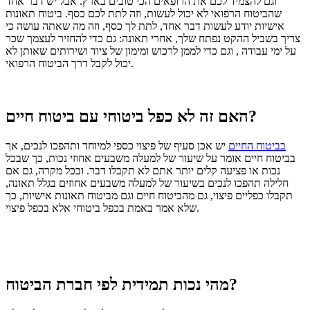
וגם להצמיד לכם את הרופאים הכי טובים בארץ.
אבל יש דבר אחד
שהביטוח הרפואי לא יכול לעשות, וזה לתת לכם כסף.
ביטוח תאונות
אישיות יודע לעשות דבר אחד, לתת לך כסף, וזה מה שאתה עושה כי
צריך בשביל ההקט נפתח שלך, אחרי תאונה: גם כדי להחזיר לעצמך שכר
על ימי עבודה , וגם כדי לממן לרכוש ומימון של ציוד ושירותים שאותן לא
יכול לקבל דרך הביטוח הרפואי.
האם זה לא כפל ביטוחי עם ביטוח חיים?
בביטוח החיים
יש אכן סעיף של פיצוי כספי למיוחד ותהפכו לנכים, אך
בביטוח חיים אומר על שיעור של למעלה משבעים אחוזי נכות, כך שבכל
נכות או פציעה קלים יותר אתם לא תקבלו דבר.
ובכל מקרה, גם אם
חלילה תהפכו לנכים בשיעור של למעלה משבעים אחוזים בגלל תאונה,
תקבלו כפליים פיצוי, גם מהביטוח חיים וגם מביטוח תאונות אישיות, כך
שלא אמר באמת בכפל ביטוחי אלא בכפל פיצוי.
מהי נכות תמידית לפי חברת הביטוח?