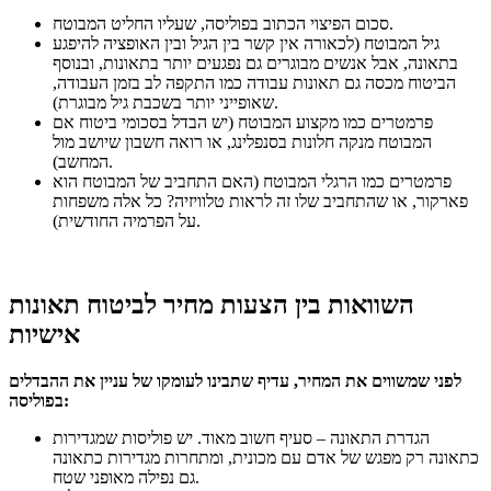
סכום הפיצוי הכתוב בפוליסה, שעליו החליט המבוטח.
גיל המבוטח (לכאורה אין קשר בין הגיל ובין האופציה להיפגע
בתאונה, אבל אנשים מבוגרים גם נפגעים יותר בתאונות, ובנוסף
הביטוח מכסה גם תאונות עבודה כמו התקפה לב בזמן העבודה,
שאופייני יותר בשכבת גיל מבוגרת).
פרמטרים כמו מקצוע המבוטח (יש הבדל בסכומי ביטוח אם
המבוטח מנקה חלונות בסנפלינג, או רואה חשבון שיושב מול
המחשב).
פרמטרים כמו הרגלי המבוטח (האם התחביב של המבוטח הוא
פארקור, או שהתחביב שלו זה לראות טלוויזיה? כל אלה משפחות
על הפרמיה החודשית).
השוואות בין הצעות מחיר לביטוח תאונות
אישיות
לפני שמשווים את המחיר, עדיף שתבינו לעומקו של עניין את ההבדלים
בפוליסה:
הגדרת התאונה – סעיף חשוב מאוד.
יש פוליסות שמגדירות
כתאונה רק מפגש של אדם עם מכונית, ומתחרות מגדירות כתאונה
גם נפילה מאופני שטח.