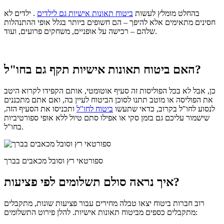
בהחלט מומלץ לעשות
ביטוח תאונות אישיות גם לילדים
.
ילדים לא
חסינים מתאימים אלא להיפך – הם חשופים ביותר בגלל אופי ההתנהלות
שלהם – רכישה על אופניים, משחקים פרועים, ועוד.
האם ביטוח תאונות אישיות תקף גם בחו"ל?
כן, אבל לא בכל הפוליסות זה סעיף אוטומטי, אותם הקפידו לקרוא היטב
את הפוליסה או מוטב תתנו לסוכן הביטוח לעיין בה, ואם אתם מתכננים
לנסוע לחו"ל בקרוב, כדאי שתעשו
ביטוח לחו"ל
ותכניסו את הסעיף הזה,
שישמור עליכם גם בזמן סקי או אפילו סתם טיול ללא אופי ספורטיביות
בחו"ל.
ספורטאי רץ וסובל מכאבים בברך
איך נראה סולם תשלומים לפי פציעות?
רוב חברות ביטוח יצאו טבלה מחירים עבור פציעות שונות, מתקבלים
להלן פירוט התשלומים:
מתקבלים כספים מביטוח תאונות אישיות.