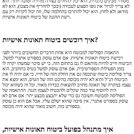
מסודר מבינים כלכלית, הוא יכול להחלים בצורה מהירה וטובה יותר.
הוא
לא צריך לגרור את גופו הפצוע לעבודה (ובכך להחריף את מצבו), הוא לא
מודאג ולא לחוץ.
הוא יכול להתרכז בהחלמה שלו, וזה יכול לקרות רק עם
רשת ההגנה של ביטוח תאונות אישיות.
איך רוכשים ביטוח תאונות אישיות?
התאמת הפוליסה למבוטח היא אחת הדברים החשובים ביותר לפני
רכישת ביטוח תאונות אישיות.
אם אדם עוסק בספורט אתגרי למשל,
הביטוח חייב להיות מותאם לו גם בתחום הזה, כי יש סיכוי שמשהו יקרה לו
בזמן הפעילות הספורטיבית.
אם אדם עוסק למשל בטיס כתחביב, הוא
צריך פוליסת ביטוח שתכסה גם את החלק הזה של חייו, כי אם יהיה לו את
הביטוח הנ"ל והוא לא יהיה מכוסה בהיבט הזה של הטיס, הוא ימצא את
עצמו במקרה של תאונה מחויב להוצאות כבדות מאוד, וכל זה כשהוא יכול
היה להוסיף עוד כמה שקלים ולהבטיח לעצמו הגנה.
ההתאמה של
הפוליסה למבוטח חשובה גם כדי שלא יתבצע מבצע יתר: אם אדם לא
עוסק בספורט אתגרי, אין סיבה שהוא ישלם עליו, אבל אם הוא כן עוסק
בספורט כזה, חשוב מאוד שהוא יהיה מכוסה.
איך מתנהל בפועל ביטוח תאונות אישיות,