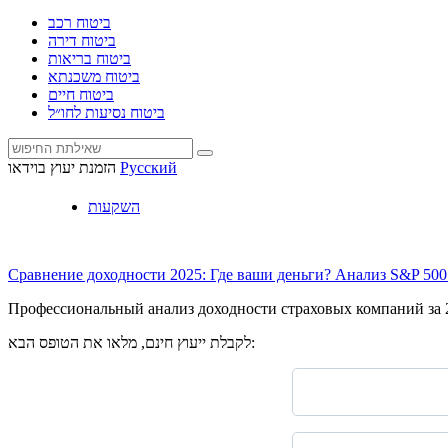
ביטוח רכב
ביטוח דירה
ביטוח בריאות
ביטוח משכנתא
ביטוח חיים
ביטוח נסיעות לחו״ל
Русский
הזמנת יעוץ בוידאו
השקעות
Сравнение доходности 2025: Где ваши деньги? Анализ S&P 500
Профессиональный анализ доходности страховых компаний за 202
לקבלת ייעוץ חינם, מלאו את הטופס הבא: