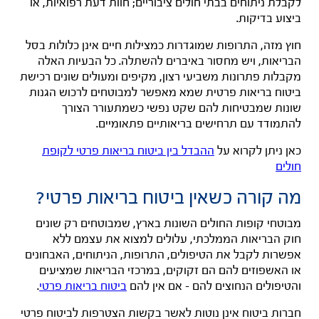
לקבלת ניתוחים בבתי חולים ציבוריים;
חוות דעת רפואיות, או
ביצוע בדיקות.
חוץ מזה, התרופות שמוגדרות כמצילות חיים אינן כלולות בסל
הבריאות, ויש מחסור באיברים להשתלה.
כל הבעיות האלה
מקבלות פתרונות משביעי רצון, מקיפים ומעולים שונים רכישת
ביטוח בריאות פרטית שמא מאפשר למבוטחים לרכוש הגנות
שונות שמבטיחות להם שקט נפשי כשמתעורר הצורך
להתמודד עם תרחישים בריאותיים פתאומיים.
כאן ניתן לקרוא על
ההבדל בין ביטוח בריאות פרטי לקופת
חולים
מה קורה כשאין ביטוח בריאות פרטי?
מבוטחי קופות החולים השונות בארץ, שמבוטחים רק שונים
חוק הבריאות הממלכתי, עלולים למצוא את עצמם ללא
אפשרות לקבל את הטיפולים, התרופות, הניתוחים, האבחונים
או האשפוזים להם הם זקוקים, במרכזי הבריאות שמציעים
והטיפולים הנחוצים להם – אם אין להם
ביטוח בריאות פרטי
.
חברות ביטוח אינן נוטות לאשר בקשות הצטרפות לביטוח פרטי