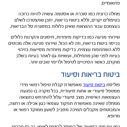
פתאומיים.
מחלה כרונית כמו סוכרת או אסטמה עשויה להיות כרוכה
בטיפולים יקרים, וללא ביטוח בריאות, יתכן שתצטרכו לשלם
בעצמכם עבור ההוצאות שאינן כלולות במסגרת סל הבריאות.
שירותי מניעה כמו בדיקות מיוחדות, חיסונים והקרנות כלולים
בכיסוי ביטוח בריאות, וזה לא הכול. שירותי מניעה אלה מכוסים
ללא השתתפות עצמית. בדיקות מיוחדות מסייעות בזיהוי
בעיות לפני שהן מתחילות, ועשויות גם לאתר בעיות בשלב
מוקדם, כאשר הסיכויים לטיפול ולריפוי טובים יותר.
ביטוח בריאות וסיעוד
פוליסת
ביטוח סיעוד
מאפשרת קבלת טיפול רפואי מידי
ממטפל סיעודי או אחות סיעודית, בכל מקרה בו נפגעת
העצמאות האישית. מצב סיעודי עלול להתרחש כתוצאה
ממחלה שאינה מאפשרת תפקוד עצמאי כגון אכילה או רחצה,
והמבוטחים מקבלים תמיכה מסביב לשעון ממוקד רפואי או
מרופא.
כמו עם חוק הסיעוד של המוסד לביטוח לאומי, כך גם חברות