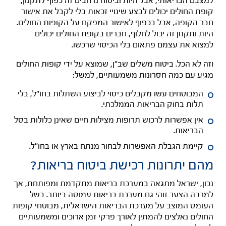
למצבם הבריאותי, אבל היות וביטוח נרחבים זה כפוף לתקנון,
קופת החולים יכולים לבצע שינויי זכאות בלי לקבל את אישור
חבר הקופה, אבל בכפוף לאישור המפקח על הקופות החולים.
היות ותקנון זה יכול לחלוף, חברים בקופת החולים יכולים
למצוא את עצמם פתאום בלי הכיסוי שרכשו.
וזה לא הכל.
ביטוח משלים שב"ן, שמוצא על ידי קופות החולים
מגיע עם כמה חסרונות משמעותיים, למשל:
המבוטחים עשו מקבלים כיסוי לביצוע השתלות בחו"ל, בלי
תלות בחוק הבריאות הממלכתי.
אין אפשרות לרכוש תרופות מצילות חיים שאינן כלולות בסל
הבריאות.
קיימת הגבלת האפשרות לבחור מנתח בארץ או בחו"ל.
מהם יתרונות רכישת ביטוח בריאות?
נכון, ישראל מתגאה במערכת בריאות מתקדמת ומפותחת, אך
למרבה הצער זוהי גם מערכת בריאות עמוסה ביותר.
בשל
העומס המוצב על מערכת הבריאות הישראלית, מבוטחי קופות
החולים נאלצים להמתין לאורך פרקי זמן ארוכים ומשמעותיים