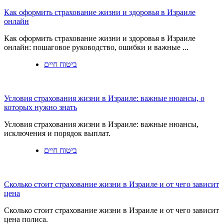
Как оформить страхование жизни и здоровья в Израиле
онлайн
Как оформить страхование жизни и здоровья в Израиле
онлайн: пошаговое руководство, ошибки и важные ...
ביטוח חיים
Условия страхования жизни в Израиле: важные нюансы, о
которых нужно знать
Условия страхования жизни в Израиле: важные нюансы,
исключения и порядок выплат.
ביטוח חיים
Сколько стоит страхование жизни в Израиле и от чего зависит
цена
Сколько стоит страхование жизни в Израиле и от чего зависит
цена полиса.